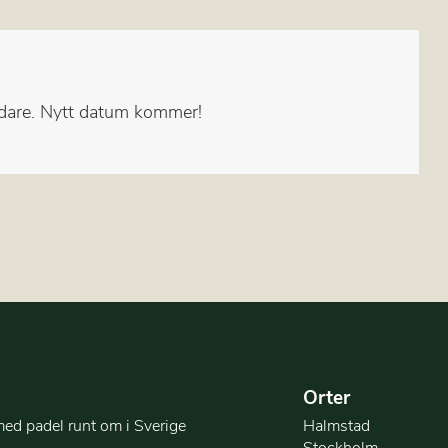
 vidare. Nytt datum kommer!
Orter
med padel runt om i Sverige
Halmstad
Stockholm