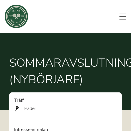
Evenemang
Om oss
Medlemmar
Kontakt
SOMMARAVSLUTNIN
(NYBÖRJARE)
Träff
Padel
Intresseanmälan