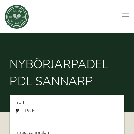
Evenemang
Om oss
Medlemmar
Kontakt
NYBÖRJARPADEL
PDL SANNARP
Träff
Padel
Intresseanmälan