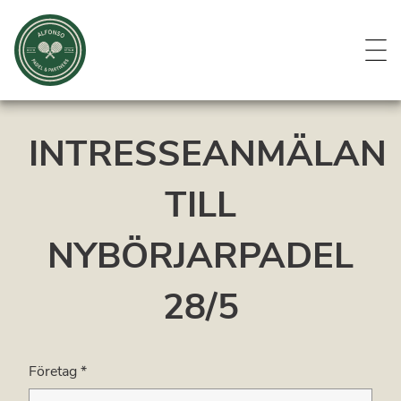
Evenemang
Om oss
Medlemmar
Kontakt
INTRESSEANMÄLAN
TILL
NYBÖRJARPADEL
28/5
Företag
*