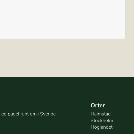
Orter
med padel runt om i Sverige
Halmstad
Stockholm
Höglandet