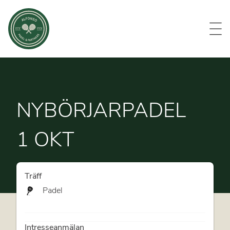
Evenemang
Om oss
Medlemmar
Kontakt
NYBÖRJARPADEL
1 OKT
Träff
Padel
Intresseanmälan