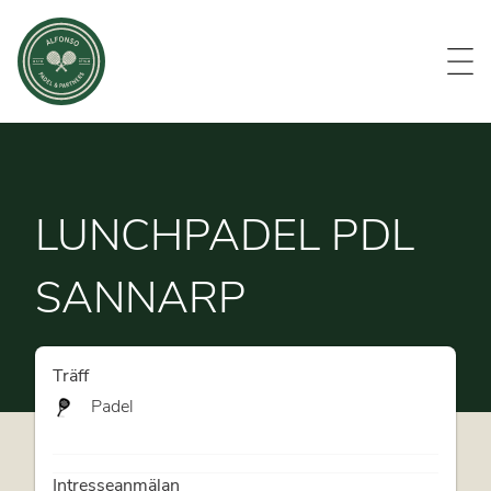
Evenemang
Om oss
Medlemmar
Kontakt
LUNCHPADEL PDL
SANNARP
Träff
Padel
Intresseanmälan