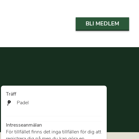
BLI MEDLEM
Träff
Padel
Intresseanmälan
För tillfället finns det inga tillfällen för dig att
registrera dig på men du kan göra en