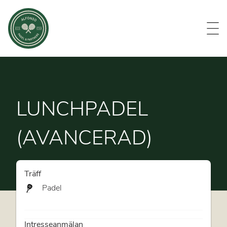
Evenemang
Om oss
Medlemmar
Kontakt
LUNCHPADEL
(AVANCERAD)
Träff
Padel
Intresseanmälan