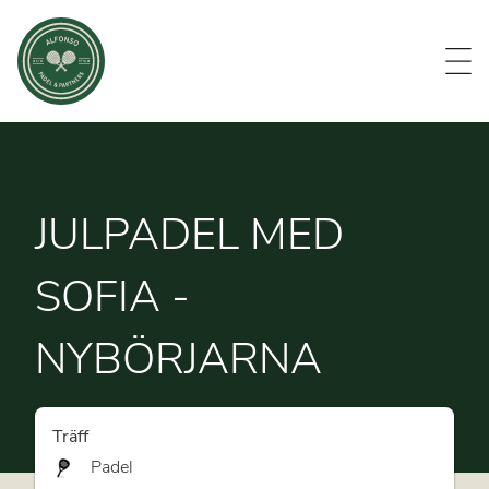
Evenemang
Om oss
Medlemmar
Kontakt
JULPADEL MED
SOFIA -
NYBÖRJARNA
Träff
Padel