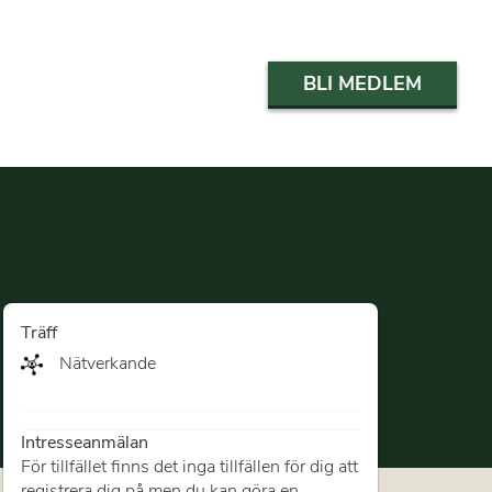
BLI MEDLEM
Träff
Nätverkande
Intresseanmälan
För tillfället finns det inga tillfällen för dig att
registrera dig på men du kan göra en