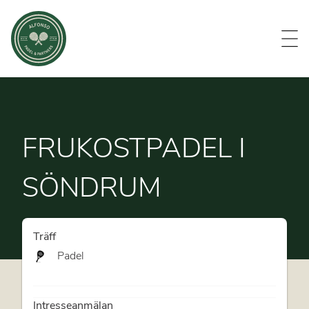
Evenemang
Om oss
Medlemmar
Kontakt
FRUKOSTPADEL I
SÖNDRUM
Träff
Padel
Intresseanmälan