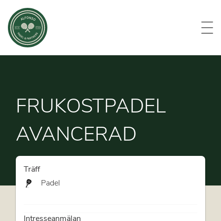
Evenemang
Om oss
Medlemmar
Kontakt
FRUKOSTPADEL
AVANCERAD
Träff
Padel
Intresseanmälan