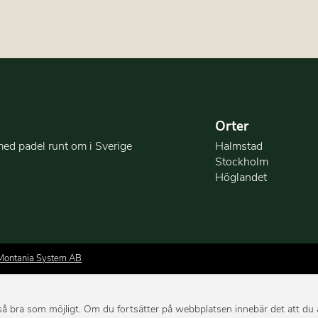
Orter
med padel runt om i Sverige
Halmstad
Stockholm
Höglandet
Montania System AB
i så bra som möjligt. Om du fortsätter på webbplatsen innebär det att du