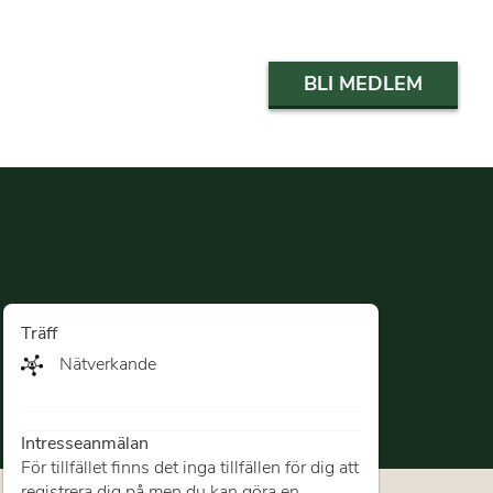
BLI MEDLEM
Träff
Nätverkande
Intresseanmälan
För tillfället finns det inga tillfällen för dig att
registrera dig på men du kan göra en