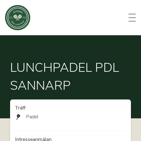
Evenemang
Om oss
Medlemmar
Kontakt
LUNCHPADEL PDL
SANNARP
Träff
Padel
Intresseanmälan