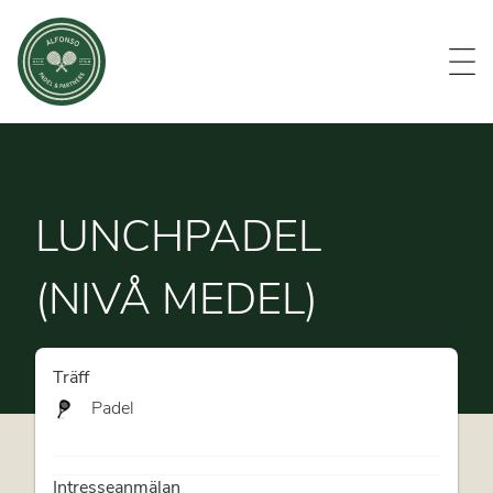
Evenemang
Om oss
Medlemmar
Kontakt
LUNCHPADEL
(NIVÅ MEDEL)
Träff
Padel
Intresseanmälan