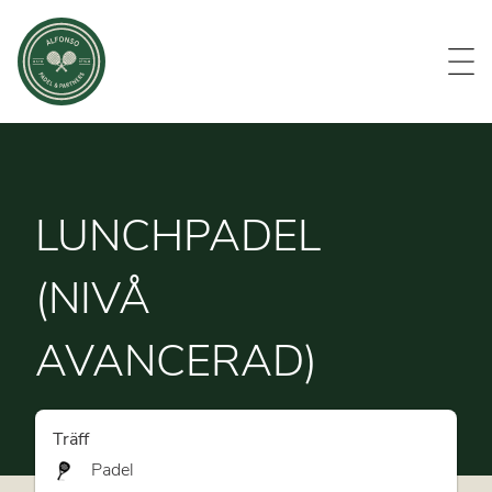
Evenemang
Om oss
Medlemmar
Kontakt
LUNCHPADEL
(NIVÅ
AVANCERAD)
Träff
Padel