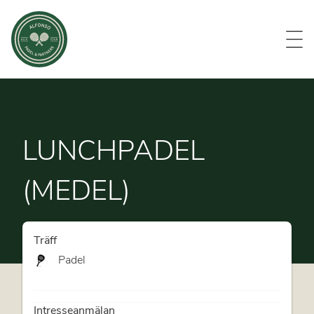
Evenemang
Om oss
Medlemmar
Kontakt
LUNCHPADEL
(MEDEL)
Träff
Padel
Intresseanmälan