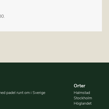
00.
Orter
med padel runt om i Sverige
Halmstad
Stockholm
Höglandet