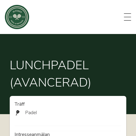
Evenemang
Om oss
Medlemmar
Kontakt
LUNCHPADEL
(AVANCERAD)
Träff
Padel
Intresseanmälan