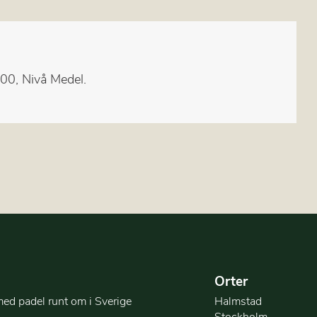
00, Nivå Medel.
Orter
med padel runt om i Sverige
Halmstad
Stockholm