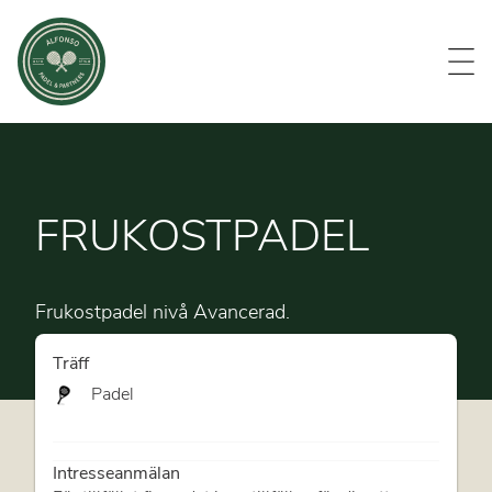
Evenemang
Om oss
Medlemmar
Kontakt
FRUKOSTPADEL
Frukostpadel nivå Avancerad.
Träff
Padel
Intresseanmälan