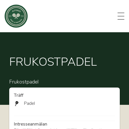
Evenemang
Om oss
Medlemmar
Kontakt
FRUKOSTPADEL
Frukostpadel
Träff
Padel
Intresseanmälan